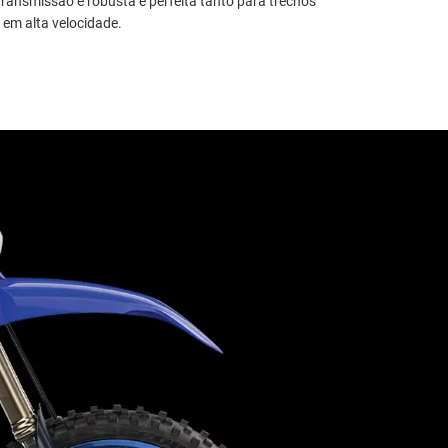
 transmissão é robusta e perfeita tanto para trechos
 em alta velocidade.