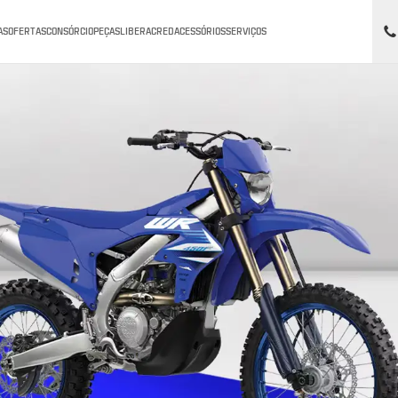
AS
OFERTAS
CONSÓRCIO
PEÇAS
LIBERACRED
ACESSÓRIOS
SERVIÇOS