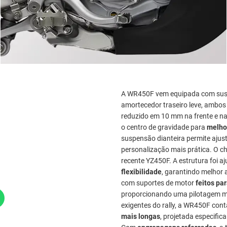
A WR450F vem equipada com susp
amortecedor traseiro leve, ambos 
reduzido em 10 mm na frente e na 
o centro de gravidade para
melhor
suspensão dianteira permite aju
personalização mais prática. O ch
recente YZ450F. A estrutura foi a
flexibilidade
, garantindo melhor
com suportes de motor
feitos pa
proporcionando uma pilotagem mai
exigentes do rally, a WR450F co
mais longas
, projetada especific