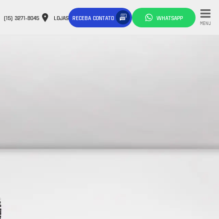
(15) 3271-8045
LOJAS
RECEBA CONTATO
WHATSAPP
MENU