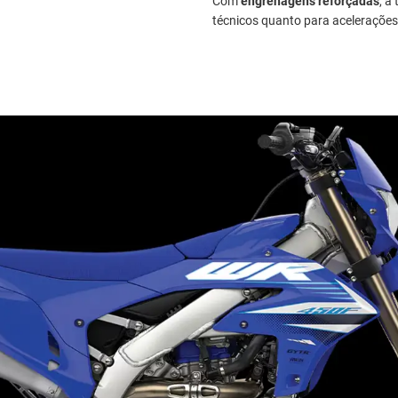
Com
engrenagens reforçadas
, a
técnicos quanto para acelerações