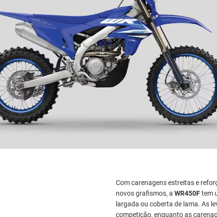
Com carenagens estreitas e refo
novos grafismos, a
WR450F
tem u
largada ou coberta de lama. As 
competição, enquanto as carenage